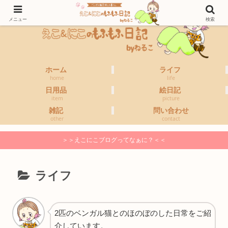
メニュー
検索
ホーム
ライフ
home
life
日用品
絵日記
item
picture
雑記
問い合わせ
other
contact
＞＞えこにこブログってなぁに？＜＜
ライフ
2匹のベンガル猫とのほのぼのした日常をご紹
介しています。