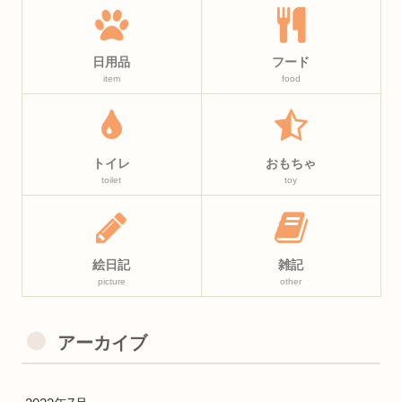
日用品
フード
item
food
トイレ
おもちゃ
toilet
toy
絵日記
雑記
picture
other
アーカイブ